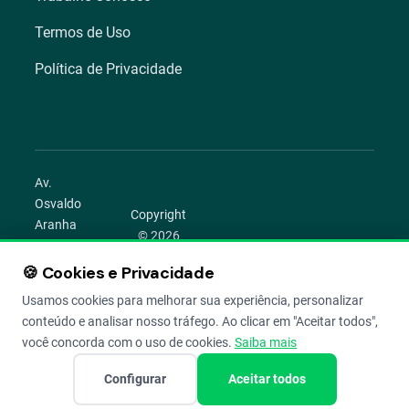
Termos de Uso
Política de Privacidade
Av.
Osvaldo
Copyright
Aranha
© 2026
1022 –
Aegro.
Bom
🍪 Cookies e Privacidade
play_circle
camera_alt
public
work
Todos os
Fim,
direitos
Usamos cookies para melhorar sua experiência, personalizar
Porto
reservados.
conteúdo e analisar nosso tráfego. Ao clicar em "Aceitar todos",
Alegre –
você concorda com o uso de cookies.
Saiba mais
RS
Configurar
Aceitar todos