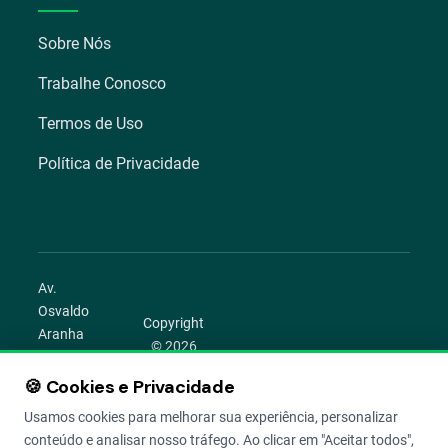
Sobre Nós
Trabalhe Conosco
Termos de Uso
Política de Privacidade
Av.
Osvaldo
Copyright
Aranha
© 2026
1022 –
Aegro.
Bom
🍪 Cookies e Privacidade
play_circle
camera_alt
public
work
Todos os
Fim,
direitos
Usamos cookies para melhorar sua experiência, personalizar
Porto
reservados.
conteúdo e analisar nosso tráfego. Ao clicar em "Aceitar todos",