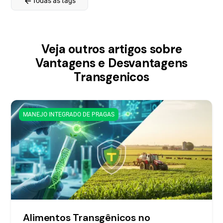
arrow_back
Todas as tags
Veja outros artigos sobre
Vantagens e Desvantagens
Transgenicos
MANEJO INTEGRADO DE PRAGAS
Alimentos Transgênicos no