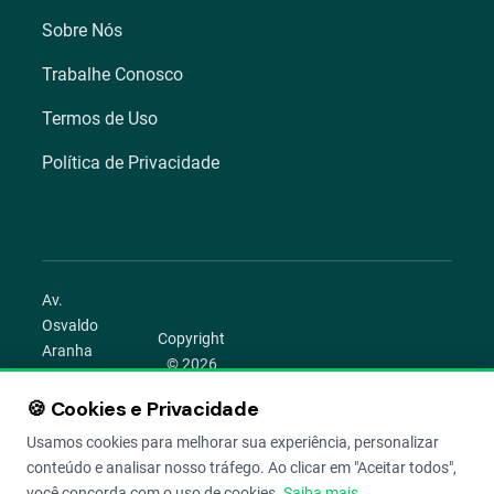
Sobre Nós
Trabalhe Conosco
Termos de Uso
Política de Privacidade
Av.
Osvaldo
Copyright
Aranha
© 2026
1022 –
Aegro.
Bom
🍪 Cookies e Privacidade
play_circle
camera_alt
public
work
Todos os
Fim,
direitos
Usamos cookies para melhorar sua experiência, personalizar
Porto
reservados.
conteúdo e analisar nosso tráfego. Ao clicar em "Aceitar todos",
Alegre –
você concorda com o uso de cookies.
Saiba mais