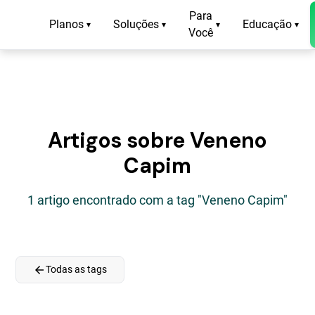
Para
Planos
Soluções
Educação
▾
▾
▾
▾
Você
Artigos sobre Veneno
Capim
1 artigo encontrado com a tag "Veneno Capim"
arrow_back
Todas as tags