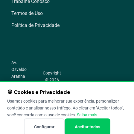
Trabalhe Conosco
Termos de Uso
Política de Privacidade
Av.
Osvaldo
Copyright
Aranha
© 2026
1022 –
Aegro.
Bom
🍪 Cookies e Privacidade
play_circle
camera_alt
public
work
Todos os
Fim,
direitos
Usamos cookies para melhorar sua experiência, personalizar
Porto
reservados.
conteúdo e analisar nosso tráfego. Ao clicar em "Aceitar todos",
Alegre –
você concorda com o uso de cookies.
Saiba mais
RS
Configurar
Aceitar todos